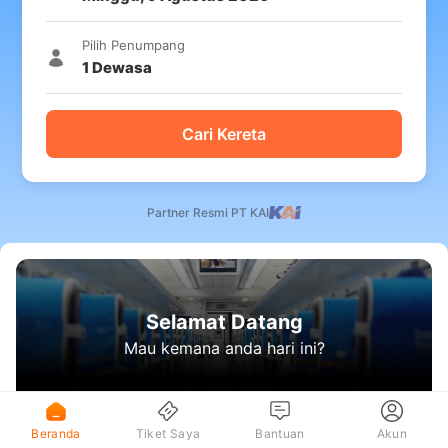
Pilih Penumpang
1
Dewasa
Cari Kereta
Partner Resmi PT KAI
Selamat Datang
Mau kemana anda hari ini?
Beranda
Tiket Saya
Bantuan
Akun