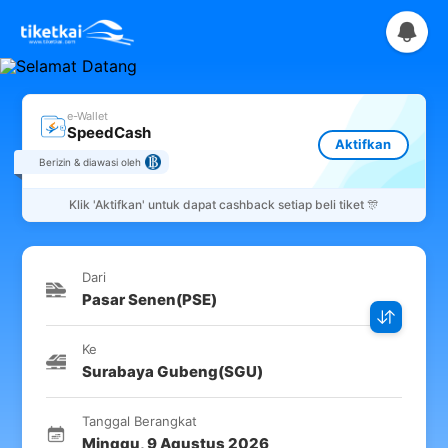
e-Wallet
SpeedCash
Aktifkan
Berizin & diawasi oleh
Klik
'Aktifkan'
untuk dapat cashback setiap beli tiket 🎊
Dari
Pasar Senen
(
PSE
)
Ke
Surabaya Gubeng
(
SGU
)
Tanggal Berangkat
Minggu
,
9 Agustus 2026