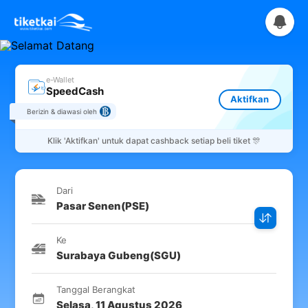
e-Wallet
SpeedCash
Aktifkan
Berizin & diawasi oleh
Klik
'Aktifkan'
untuk dapat cashback setiap beli tiket 🎊
Dari
Pasar Senen
(
PSE
)
Ke
Surabaya Gubeng
(
SGU
)
Tanggal Berangkat
Selasa
,
11 Agustus 2026