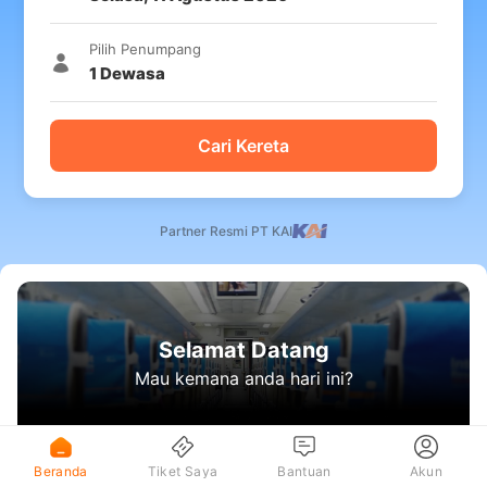
Pilih Penumpang
1
Dewasa
Cari Kereta
Partner Resmi PT KAI
Selamat Datang
Mau kemana anda hari ini?
Beranda
Tiket Saya
Bantuan
Akun