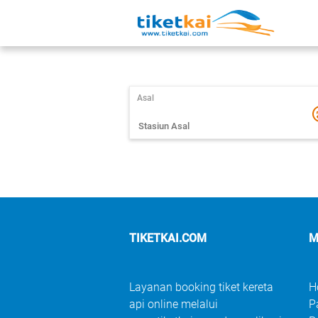
Asal
TIKETKAI.COM
M
Layanan booking tiket kereta
H
api online melalui
P