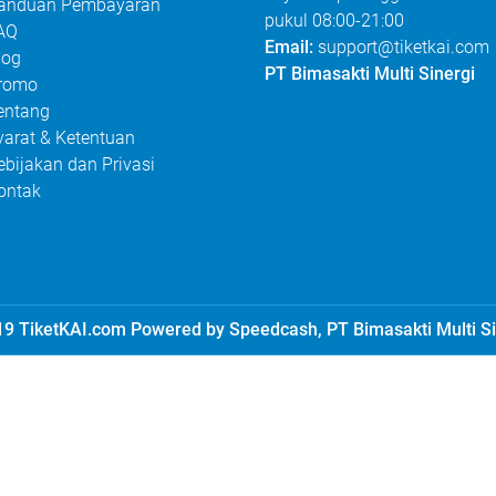
anduan Pembayaran
pukul 08:00-21:00
AQ
Email:
support@tiketkai.com
log
PT Bimasakti Multi Sinergi
romo
entang
yarat & Ketentuan
ebijakan dan Privasi
ontak
9 TiketKAI.com Powered by Speedcash, PT Bimasakti Multi Si