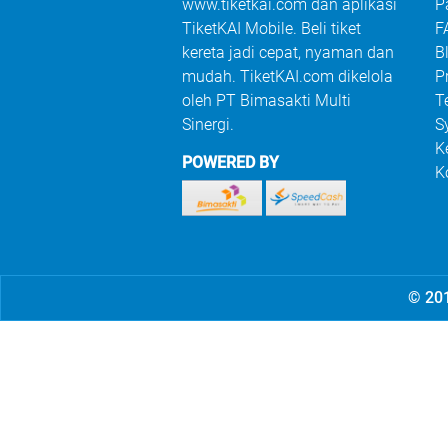
www.tiketkai.com dan aplikasi
P
TiketKAI Mobile. Beli tiket
F
kereta jadi cepat, nyaman dan
B
mudah. TiketKAI.com dikelola
P
oleh PT Bimasakti Multi
T
Sinergi.
S
K
POWERED BY
K
© 201