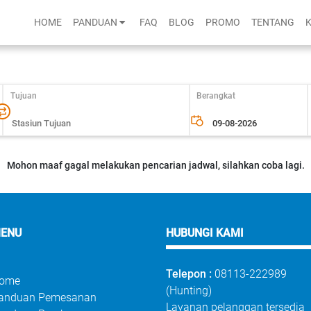
HOME
PANDUAN
FAQ
BLOG
PROMO
TENTANG
Tujuan
Berangkat
Mohon maaf gagal melakukan pencarian jadwal, silahkan coba lagi.
ENU
HUBUNGI KAMI
Telepon :
08113-222989
ome
(Hunting)
anduan Pemesanan
Layanan pelanggan tersedia