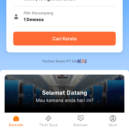
Pilih Penumpang
1
Dewasa
Cari Kereta
Partner Resmi PT KAI
Selamat Datang
Mau kemana anda hari ini?
Beranda
Tiket Saya
Bantuan
Akun