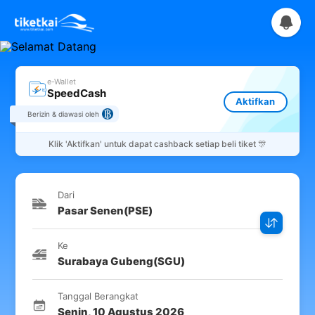
e-Wallet
SpeedCash
Aktifkan
Berizin & diawasi oleh
Klik
'Aktifkan'
untuk dapat cashback setiap beli tiket 🎊
Dari
Pasar Senen
(
PSE
)
Ke
Surabaya Gubeng
(
SGU
)
Tanggal Berangkat
Senin
,
10 Agustus 2026