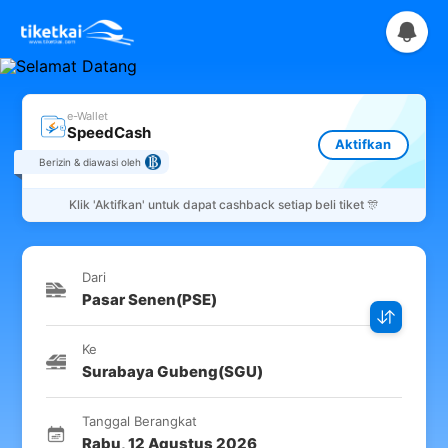
e-Wallet
SpeedCash
Aktifkan
Berizin & diawasi oleh
Klik
'Aktifkan'
untuk dapat cashback setiap beli tiket 🎊
Dari
Pasar Senen
(
PSE
)
Ke
Surabaya Gubeng
(
SGU
)
Tanggal Berangkat
Rabu
,
12 Agustus 2026