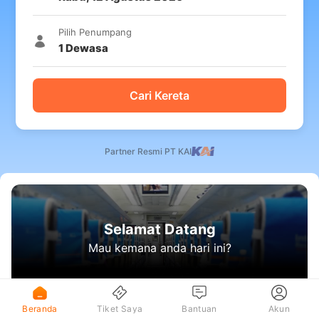
Pilih Penumpang
1
Dewasa
Cari Kereta
Partner Resmi PT KAI
Selamat Datang
Mau kemana anda hari ini?
Beranda
Tiket Saya
Bantuan
Akun