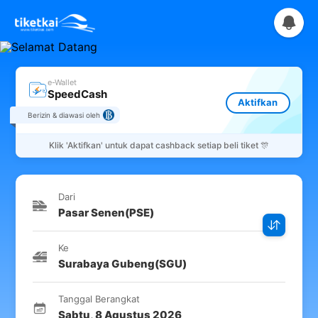
e-Wallet
SpeedCash
Aktifkan
Berizin & diawasi oleh
Klik
'Aktifkan'
untuk dapat cashback setiap beli tiket 🎊
Dari
Pasar Senen
(
PSE
)
Ke
Surabaya Gubeng
(
SGU
)
Tanggal Berangkat
Sabtu
,
8 Agustus 2026