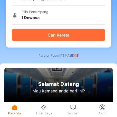
Pilih Penumpang
1
Dewasa
Cari Kereta
Partner Resmi PT KAI
Selamat Datang
Mau kemana anda hari ini?
Beranda
Tiket Saya
Bantuan
Akun