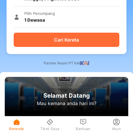
Pilih Penumpang
1
Dewasa
Cari Kereta
Partner Resmi PT KAI
Selamat Datang
Mau kemana anda hari ini?
Beranda
Tiket Saya
Bantuan
Akun