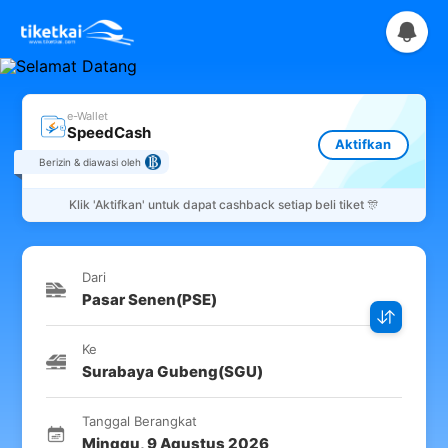
e-Wallet
SpeedCash
Aktifkan
Berizin & diawasi oleh
Klik
'Aktifkan'
untuk dapat cashback setiap beli tiket 🎊
Dari
Pasar Senen
(
PSE
)
Ke
Surabaya Gubeng
(
SGU
)
Tanggal Berangkat
Minggu
,
9 Agustus 2026