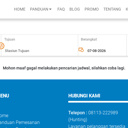
HOME
PANDUAN
FAQ
BLOG
PROMO
TENTANG
Tujuan
Berangkat
Mohon maaf gagal melakukan pencarian jadwal, silahkan coba lagi.
ENU
HUBUNGI KAMI
Telepon :
08113-222989
ome
(Hunting)
anduan Pemesanan
Layanan pelanggan tersedia