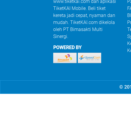
www.tiketkai.com dan aplikasi
P
TiketKAI Mobile. Beli tiket
F
kereta jadi cepat, nyaman dan
B
mudah. TiketKAI.com dikelola
P
oleh PT Bimasakti Multi
T
Sinergi.
S
K
POWERED BY
K
© 201