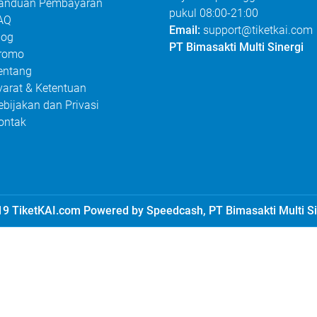
anduan Pembayaran
pukul 08:00-21:00
AQ
Email:
support@tiketkai.com
log
PT Bimasakti Multi Sinergi
romo
entang
yarat & Ketentuan
ebijakan dan Privasi
ontak
9 TiketKAI.com Powered by Speedcash, PT Bimasakti Multi Si