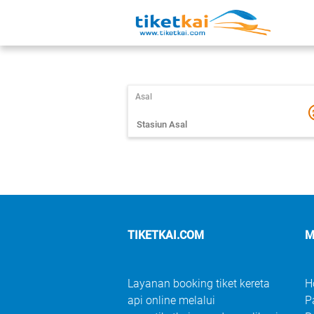
Asal
TIKETKAI.COM
M
Layanan booking tiket kereta
H
api online melalui
P