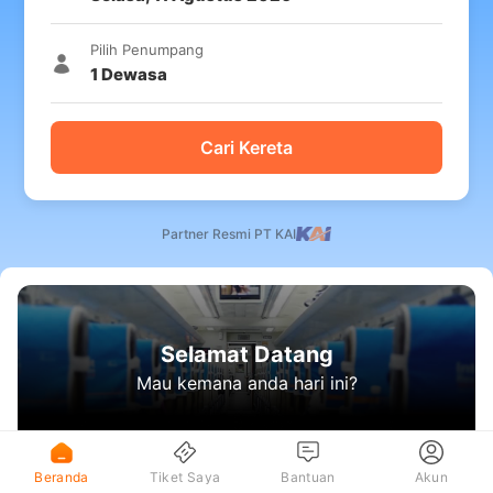
Pilih Penumpang
1
Dewasa
Cari Kereta
Partner Resmi PT KAI
Selamat Datang
Mau kemana anda hari ini?
Beranda
Tiket Saya
Bantuan
Akun