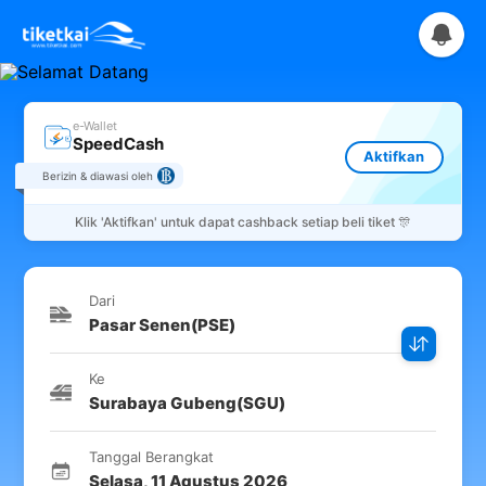
e-Wallet
SpeedCash
Aktifkan
Berizin & diawasi oleh
Klik
'Aktifkan'
untuk dapat cashback setiap beli tiket 🎊
Dari
Pasar Senen
(
PSE
)
Ke
Surabaya Gubeng
(
SGU
)
Tanggal Berangkat
Selasa
,
11 Agustus 2026