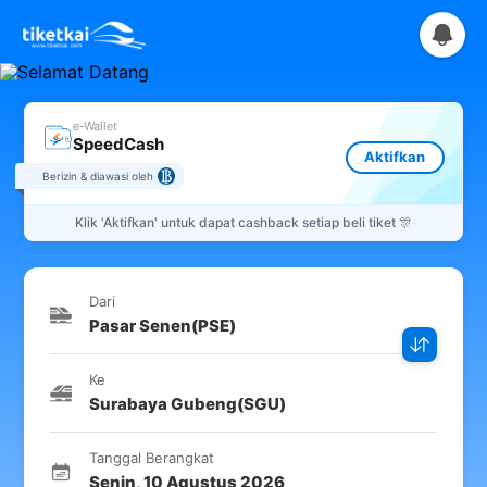
e-Wallet
SpeedCash
Aktifkan
Berizin & diawasi oleh
Klik
'Aktifkan'
untuk dapat cashback setiap beli tiket 🎊
Dari
Pasar Senen
(
PSE
)
Ke
Surabaya Gubeng
(
SGU
)
Tanggal Berangkat
Senin
,
10 Agustus 2026