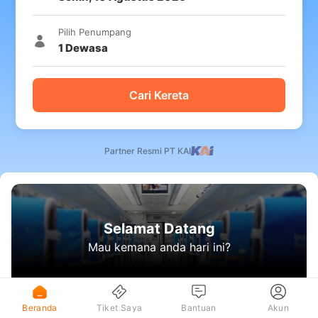
Pilih Penumpang
1
Dewasa
Cari Kereta
Partner Resmi PT KAI
Selamat Datang
Mau kemana anda hari ini?
Beranda
Tiket Saya
Bantuan
Akun