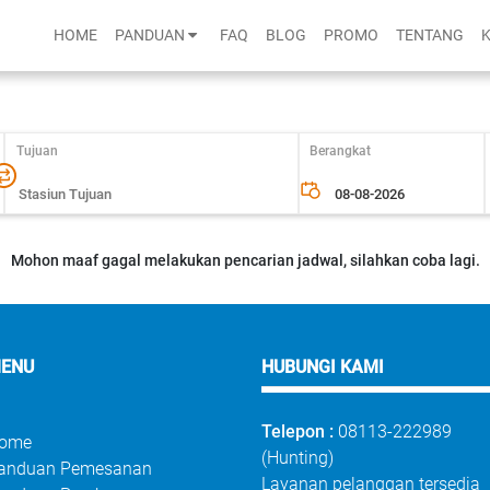
HOME
PANDUAN
FAQ
BLOG
PROMO
TENTANG
Tujuan
Berangkat
Mohon maaf gagal melakukan pencarian jadwal, silahkan coba lagi.
ENU
HUBUNGI KAMI
Telepon :
08113-222989
ome
(Hunting)
anduan Pemesanan
Layanan pelanggan tersedia