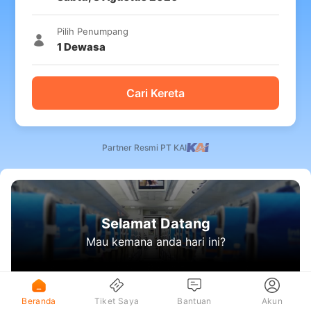
Pilih Penumpang
1
Dewasa
Cari Kereta
Partner Resmi PT KAI
Selamat Datang
Mau kemana anda hari ini?
Beranda
Tiket Saya
Bantuan
Akun