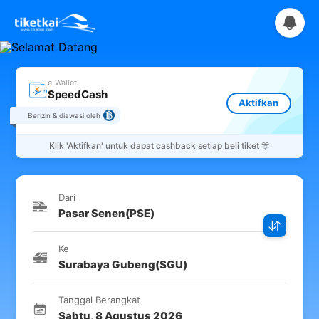
e-Wallet
SpeedCash
Aktifkan
Berizin & diawasi oleh
Klik
'Aktifkan'
untuk dapat cashback setiap beli tiket 🎊
Dari
Pasar Senen
(
PSE
)
Ke
Surabaya Gubeng
(
SGU
)
Tanggal Berangkat
Sabtu
,
8 Agustus 2026