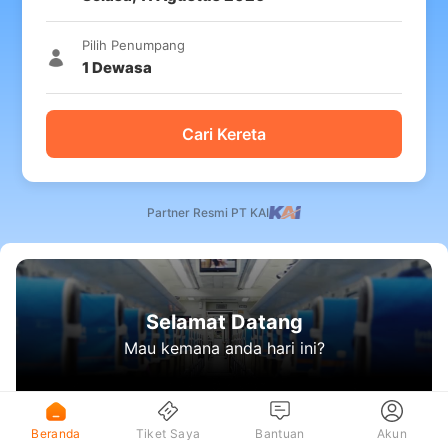
Pilih Penumpang
1
Dewasa
Cari Kereta
Partner Resmi PT KAI
Selamat Datang
Mau kemana anda hari ini?
Beranda
Tiket Saya
Bantuan
Akun