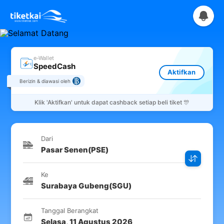
e-Wallet
SpeedCash
Aktifkan
Berizin & diawasi oleh
Klik
'Aktifkan'
untuk dapat cashback setiap beli tiket 🎊
Dari
Pasar Senen
(
PSE
)
Ke
Surabaya Gubeng
(
SGU
)
Tanggal Berangkat
Selasa
,
11 Agustus 2026