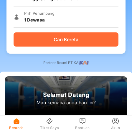
Pilih Penumpang
1
Dewasa
Cari Kereta
Partner Resmi PT KAI
Selamat Datang
Mau kemana anda hari ini?
Beranda
Tiket Saya
Bantuan
Akun