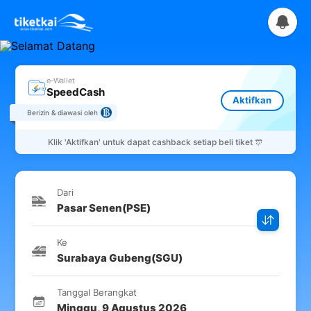
e-Wallet
SpeedCash
Aktifkan
Berizin & diawasi oleh
Klik
'Aktifkan'
untuk dapat cashback setiap beli tiket 🎊
Dari
Pasar Senen
(
PSE
)
Ke
Surabaya Gubeng
(
SGU
)
Tanggal Berangkat
Minggu
,
9 Agustus 2026