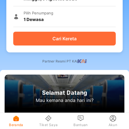
Pilih Penumpang
1
Dewasa
Cari Kereta
Partner Resmi PT KAI
Selamat Datang
Mau kemana anda hari ini?
Beranda
Tiket Saya
Bantuan
Akun