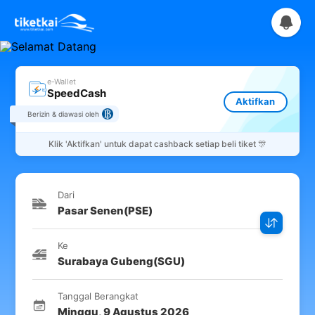
e-Wallet
SpeedCash
Aktifkan
Berizin & diawasi oleh
Klik
'Aktifkan'
untuk dapat cashback setiap beli tiket 🎊
Dari
Pasar Senen
(
PSE
)
Ke
Surabaya Gubeng
(
SGU
)
Tanggal Berangkat
Minggu
,
9 Agustus 2026