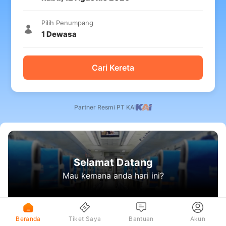
Pilih Penumpang
1
Dewasa
Cari Kereta
Partner Resmi PT KAI
Selamat Datang
Mau kemana anda hari ini?
Beranda
Tiket Saya
Bantuan
Akun