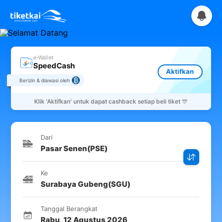
e-Wallet
SpeedCash
Aktifkan
Berizin & diawasi oleh
Klik
'Aktifkan'
untuk dapat cashback setiap beli tiket 🎊
Dari
Pasar Senen
(
PSE
)
Ke
Surabaya Gubeng
(
SGU
)
Tanggal Berangkat
Rabu
,
12 Agustus 2026