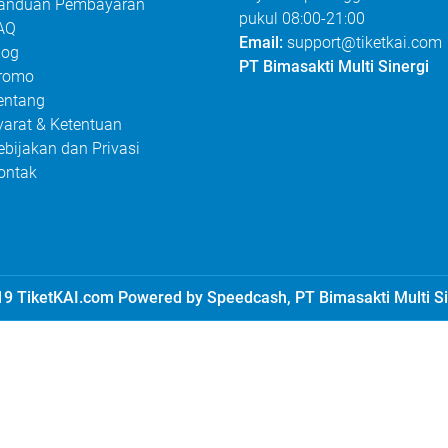
anduan Pembayaran
pukul 08:00-21:00
AQ
Email:
support@tiketkai.com
log
PT Bimasakti Multi Sinergi
romo
entang
yarat & Ketentuan
ebijakan dan Privasi
ontak
9 TiketKAI.com Powered by Speedcash, PT Bimasakti Multi Si