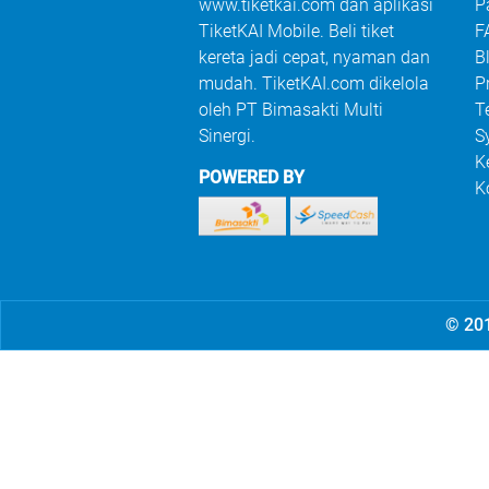
www.tiketkai.com dan aplikasi
P
TiketKAI Mobile. Beli tiket
F
kereta jadi cepat, nyaman dan
B
mudah. TiketKAI.com dikelola
P
oleh PT Bimasakti Multi
T
Sinergi.
S
K
POWERED BY
K
© 201