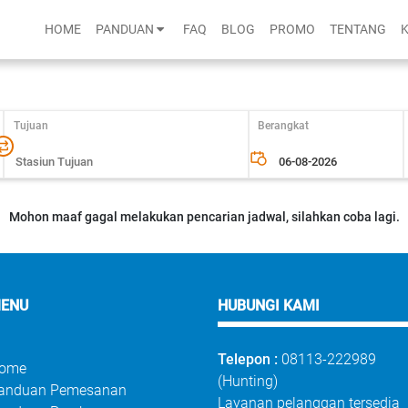
HOME
PANDUAN
FAQ
BLOG
PROMO
TENTANG
Tujuan
Berangkat
Mohon maaf gagal melakukan pencarian jadwal, silahkan coba lagi.
ENU
HUBUNGI KAMI
Telepon :
08113-222989
ome
(Hunting)
anduan Pemesanan
Layanan pelanggan tersedia