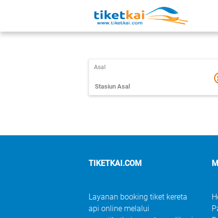
Asal
TIKETKAI.COM
M
Layanan booking tiket kereta
H
api online melalui
P