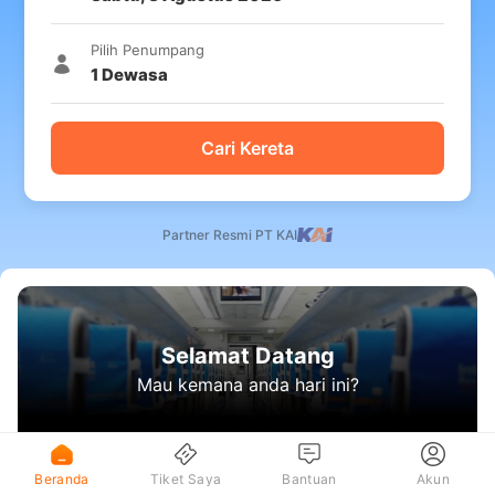
Pilih Penumpang
1
Dewasa
Cari Kereta
Partner Resmi PT KAI
Selamat Datang
Mau kemana anda hari ini?
Beranda
Tiket Saya
Bantuan
Akun