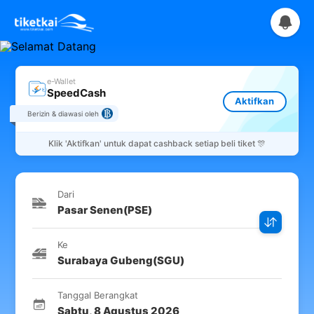
e-Wallet
SpeedCash
Aktifkan
Berizin & diawasi oleh
Klik
'Aktifkan'
untuk dapat cashback setiap beli tiket 🎊
Dari
Pasar Senen
(
PSE
)
Ke
Surabaya Gubeng
(
SGU
)
Tanggal Berangkat
Sabtu
,
8 Agustus 2026