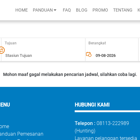
HOME
PANDUAN
FAQ
BLOG
PROMO
TENTANG
Tujuan
Berangkat
Mohon maaf gagal melakukan pencarian jadwal, silahkan coba lagi.
ENU
HUBUNGI KAMI
Telepon :
08113-222989
ome
(Hunting)
anduan Pemesanan
Layanan pelanggan tersedia