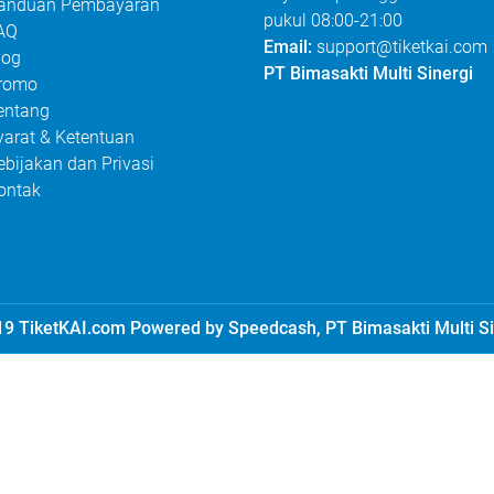
anduan Pembayaran
pukul 08:00-21:00
AQ
Email:
support@tiketkai.com
log
PT Bimasakti Multi Sinergi
romo
entang
yarat & Ketentuan
ebijakan dan Privasi
ontak
9 TiketKAI.com Powered by Speedcash, PT Bimasakti Multi Si