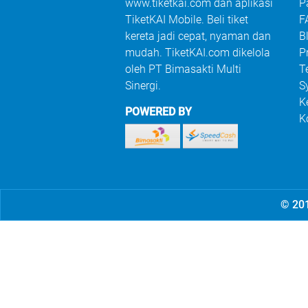
www.tiketkai.com dan aplikasi
P
TiketKAI Mobile. Beli tiket
F
kereta jadi cepat, nyaman dan
B
mudah. TiketKAI.com dikelola
P
oleh PT Bimasakti Multi
T
Sinergi.
S
K
POWERED BY
K
© 201