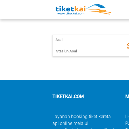
Asal
TIKETKAI.COM
M
Layanan booking tiket kereta
H
api online melalui
P