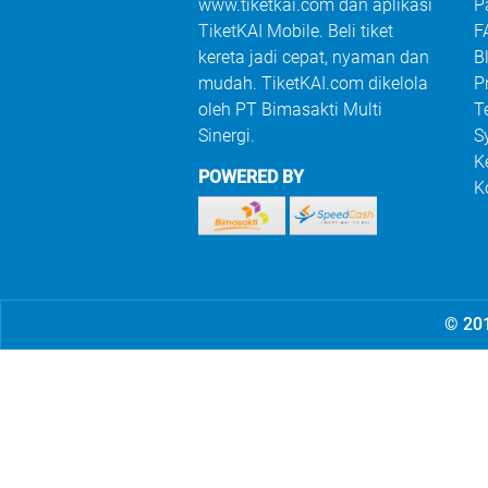
www.tiketkai.com dan aplikasi
P
TiketKAI Mobile. Beli tiket
F
kereta jadi cepat, nyaman dan
B
mudah. TiketKAI.com dikelola
P
oleh PT Bimasakti Multi
T
Sinergi.
S
K
POWERED BY
K
© 201