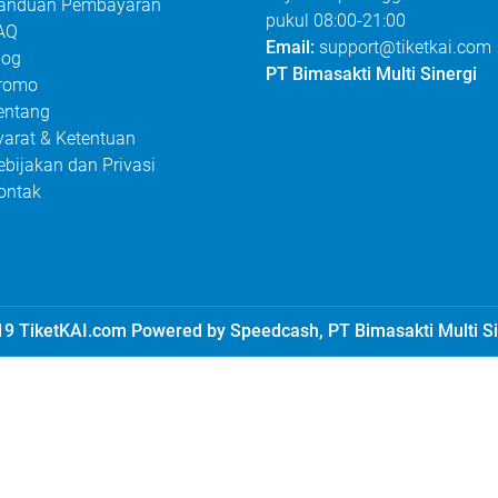
anduan Pembayaran
pukul 08:00-21:00
AQ
Email:
support@tiketkai.com
log
PT Bimasakti Multi Sinergi
romo
entang
yarat & Ketentuan
ebijakan dan Privasi
ontak
9 TiketKAI.com Powered by Speedcash, PT Bimasakti Multi Si