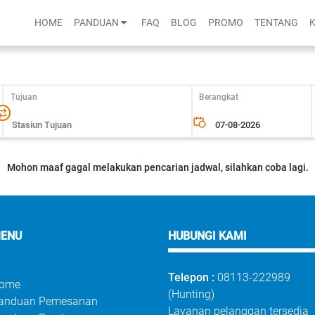
HOME
PANDUAN
FAQ
BLOG
PROMO
TENTANG
Tujuan
Berangkat
Mohon maaf gagal melakukan pencarian jadwal, silahkan coba lagi.
ENU
HUBUNGI KAMI
Telepon :
08113-222989
ome
(Hunting)
anduan Pemesanan
Layanan pelanggan tersedia