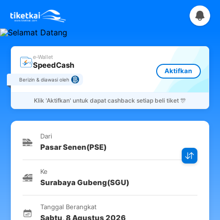
e-Wallet
SpeedCash
Aktifkan
Berizin & diawasi oleh
Klik
'Aktifkan'
untuk dapat cashback setiap beli tiket 🎊
Dari
Pasar Senen
(
PSE
)
Ke
Surabaya Gubeng
(
SGU
)
Tanggal Berangkat
Sabtu
,
8 Agustus 2026