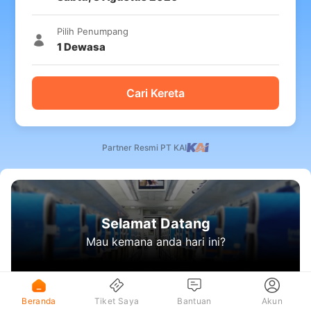
Pilih Penumpang
1
Dewasa
Cari Kereta
Partner Resmi PT KAI
Selamat Datang
Mau kemana anda hari ini?
Beranda
Tiket Saya
Bantuan
Akun