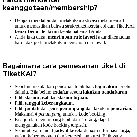
keanggotaan/membership?
Dengan mendaftar dan melakukan aktivasi melalui email
untuk memastikan bahwa struk/etiket kereta api dari TiketKAI
benar-benar terkirim
ke alamat email Anda.
Anda juga dapat
menyimpan rute favorit
agar dikemudian
hari tidak perlu melakukan pencarian dari awal.
Bagaimana cara pemesanan tiket di
TiketKAI?
Sebelum melakukan pencarian lebih baik
login akun
terlebih
dahulu. Bila belum terdaftar segera
lakukan pendaftaran
.
Pilih
stasiun asal
dan
stasiun tujuan
.
Pilih
tanggal keberangkatan
.
Pilih
jumlah
dan
jenis penumpang
dan lakukan
pencarian
.
Maksimal
4 penumpang
untuk 1 kode booking.
Bila jumlah penumpang lebih dari 4 orang, dapat
menggunakan kode booking terpisah.
Selanjutnya muncul
jadwal kereta
dengan informasi harga,
waktu keberangkatan dan ketersediaan kursi. Pilih yang