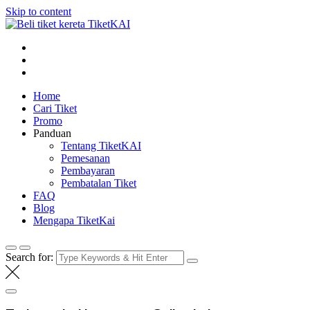
Skip to content
Tiket KAI online
Beli tiket kereta api online
Home
Cari Tiket
Promo
Panduan
Tentang TiketKAI
Pemesanan
Pembayaran
Pembatalan Tiket
FAQ
Blog
Mengapa TiketKai
Search for: