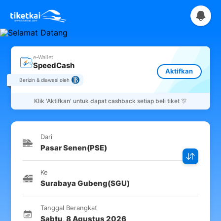
e-Wallet
SpeedCash
Aktifkan
Berizin & diawasi oleh
Klik
'Aktifkan'
untuk dapat cashback setiap beli tiket 🎊
Dari
Pasar Senen
(
PSE
)
Ke
Surabaya Gubeng
(
SGU
)
Tanggal Berangkat
Sabtu
,
8 Agustus 2026