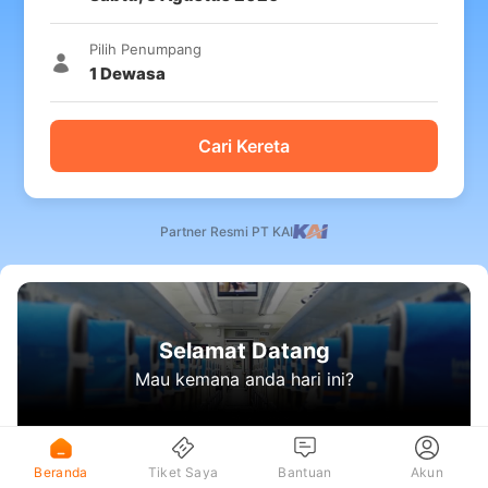
Pilih Penumpang
1
Dewasa
Cari Kereta
Partner Resmi PT KAI
Selamat Datang
Mau kemana anda hari ini?
Beranda
Tiket Saya
Bantuan
Akun