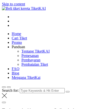
Skip to content
Tiket KAI online
Beli tiket kereta api online
Home
Cari Tiket
Promo
Panduan
Tentang TiketKAI
Pemesanan
Pembayaran
Pembatalan Tiket
FAQ
Blog
Mengapa TiketKai
Search for: