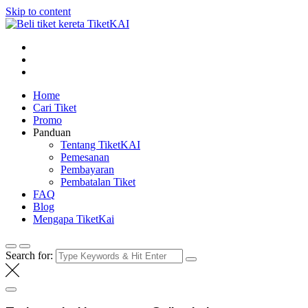
Skip to content
Tiket KAI online
Beli tiket kereta api online
Home
Cari Tiket
Promo
Panduan
Tentang TiketKAI
Pemesanan
Pembayaran
Pembatalan Tiket
FAQ
Blog
Mengapa TiketKai
Search for: