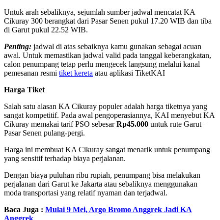
Untuk arah sebaliknya, sejumlah sumber jadwal mencatat KA
Cikuray 300 berangkat dari Pasar Senen pukul 17.20 WIB dan tiba
di Garut pukul 22.52 WIB.
Penting:
jadwal di atas sebaiknya kamu gunakan sebagai acuan
awal. Untuk memastikan jadwal valid pada tanggal keberangkatan,
calon penumpang tetap perlu mengecek langsung melalui kanal
pemesanan resmi
tiket kereta
atau aplikasi TiketKAI
Harga Tiket
Salah satu alasan KA Cikuray populer adalah harga tiketnya yang
sangat kompetitif. Pada awal pengoperasiannya, KAI menyebut KA
Cikuray memakai tarif PSO sebesar
Rp45.000
untuk rute Garut–
Pasar Senen pulang-pergi.
Harga ini membuat KA Cikuray sangat menarik untuk penumpang
yang sensitif terhadap biaya perjalanan.
Dengan biaya puluhan ribu rupiah, penumpang bisa melakukan
perjalanan dari Garut ke Jakarta atau sebaliknya menggunakan
moda transportasi yang relatif nyaman dan terjadwal.
Baca Juga :
Mulai 9 Mei, Argo Bromo Anggrek Jadi KA
Anggrek