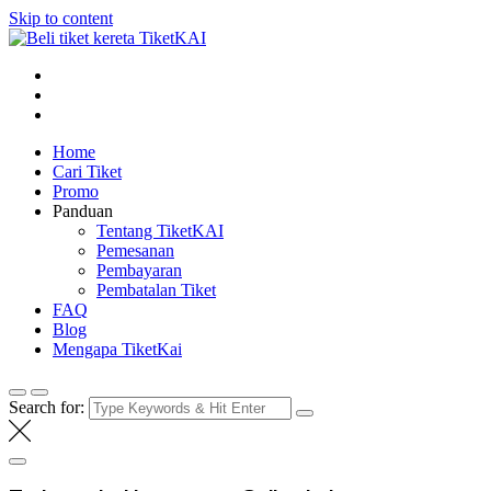
Skip to content
Tiket KAI online
Beli tiket kereta api online
Home
Cari Tiket
Promo
Panduan
Tentang TiketKAI
Pemesanan
Pembayaran
Pembatalan Tiket
FAQ
Blog
Mengapa TiketKai
Search for: