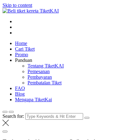
Skip to content
Tiket KAI online
Beli tiket kereta api online
Home
Cari Tiket
Promo
Panduan
Tentang TiketKAI
Pemesanan
Pembayaran
Pembatalan Tiket
FAQ
Blog
Mengapa TiketKai
Search for: