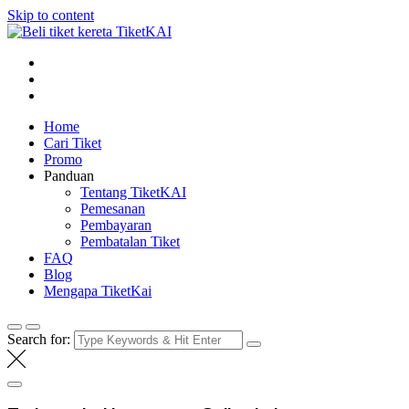
Skip to content
Tiket KAI online
Beli tiket kereta api online
Home
Cari Tiket
Promo
Panduan
Tentang TiketKAI
Pemesanan
Pembayaran
Pembatalan Tiket
FAQ
Blog
Mengapa TiketKai
Search for: