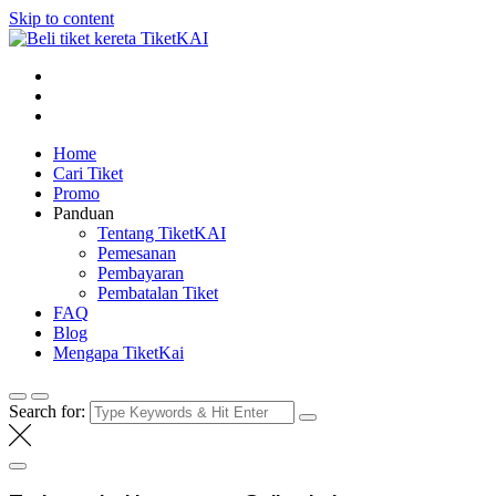
Skip to content
Tiket KAI online
Beli tiket kereta api online
Home
Cari Tiket
Promo
Panduan
Tentang TiketKAI
Pemesanan
Pembayaran
Pembatalan Tiket
FAQ
Blog
Mengapa TiketKai
Search for: