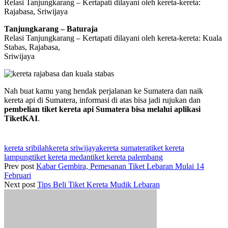
Relasi Tanjungkarang – Kertapati dilayani oleh kereta-kereta:
Rajabasa, Sriwijaya
Tanjungkarang – Baturaja
Relasi Tanjungkarang – Kertapati dilayani oleh kereta-kereta: Kuala
Stabas, Rajabasa,
Sriwijaya
Nah buat kamu yang hendak perjalanan ke Sumatera dan naik
kereta api di Sumatera, informasi di atas bisa jadi rujukan dan
pembelian tiket kereta api Sumatera bisa melalui aplikasi
TiketKAI
.
kereta sribilah
kereta sriwijaya
kereta sumatera
tiket kereta
lampung
tiket kereta medan
tiket kereta palembang
Prev post
Kabar Gembira, Pemesanan Tiket Lebaran Mulai 14
Februari
Next post
Tips Beli Tiket Kereta Mudik Lebaran