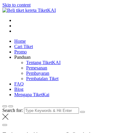
Skip to content
Tiket KAI online
Beli tiket kereta api online
Home
Cari Tiket
Promo
Panduan
Tentang TiketKAI
Pemesanan
Pembayaran
Pembatalan Tiket
FAQ
Blog
Mengapa TiketKai
Search for: