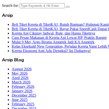
Search for:
Arsip
Beli Tiket Kereta di TiketKAI, Butuh Bantuan? Hubungi Kami
Beli Tiket Kereta di TiketKAI, Bayar Pakai SpeedCash Dapat 
Kereta Api Cikuray Jadwal, Rute, dan Harga Tiketnya
Cara Pesan Makanan di Kereta Api Lewat HP, Praktis Banget
Mulai 9 Mei, Argo Bromo Anggrek Jadi KA Anggrek
Kelas Eksekutif New Generation, Perjalan Kereta Yang Lebih
Kereta Ekonomi Anti Adu Dengkul? Ini Daftarnya!
Arsip Blog
August 2026
May 2026
April 2026
March 2026
February 2026
January 2026
December 2025
June 2025
February 2025
December 2024