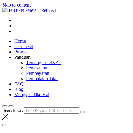
Skip to content
Tiket KAI online
Beli tiket kereta api online
Home
Cari Tiket
Promo
Panduan
Tentang TiketKAI
Pemesanan
Pembayaran
Pembatalan Tiket
FAQ
Blog
Mengapa TiketKai
Search for: