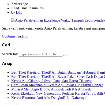
7 years ago
Read Time:
2 minutes
by
Dig
Siapa yang gak kenal kereta Argo Parahyangan, kereta yang mempunya
Continue reading
Cari
Search for:
Arsip
Beli Tiket Kereta di TiketKAI, Butuh Bantuan? Hubungi Kami
Beli Tiket Kereta di TiketKAI, Bayar Pakai SpeedCash Dapat 
Kereta Api Cikuray Jadwal, Rute, dan Harga Tiketnya
Cara Pesan Makanan di Kereta Api Lewat HP, Praktis Banget
Mulai 9 Mei, Argo Bromo Anggrek Jadi KA Anggrek
Kelas Eksekutif New Generation, Perjalan Kereta Yang Lebih
Kereta Ekonomi Anti Adu Dengkul? Ini Daftarnya!