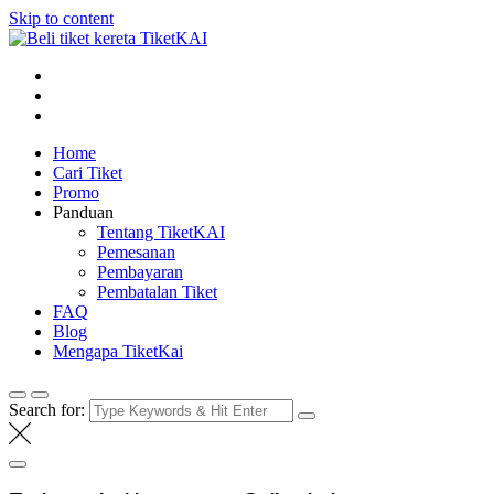
Skip to content
Tiket KAI online
Beli tiket kereta api online
Home
Cari Tiket
Promo
Panduan
Tentang TiketKAI
Pemesanan
Pembayaran
Pembatalan Tiket
FAQ
Blog
Mengapa TiketKai
Search for: